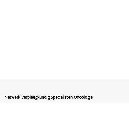
Netwerk Verpleegkundig Specialisten Oncologie
Orteliuslaan 1000
3528BD Utrecht
netwerkvsoncologie@venvn.nl