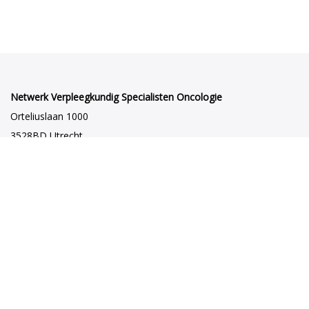
Netwerk Verpleegkundig Specialisten Oncologie
Orteliuslaan 1000
3528BD Utrecht
netwerkvsoncologie@venvn.nl