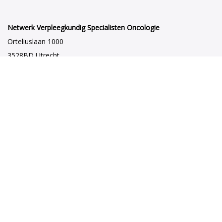
Netwerk Verpleegkundig Specialisten Oncologie
Orteliuslaan 1000
3528BD Utrecht
netwerkvsoncologie@venvn.nl