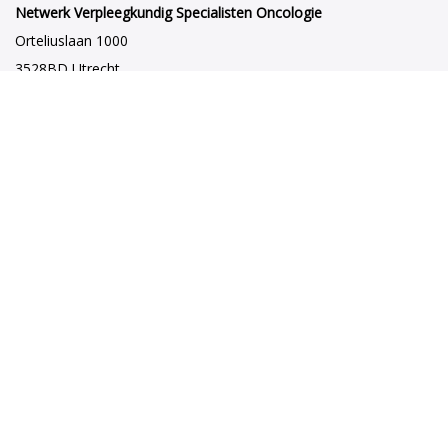
Netwerk Verpleegkundig Specialisten Oncologie
Orteliuslaan 1000
3528BD Utrecht
netwerkvsoncologie@venvn.nl
Netwerk VSO