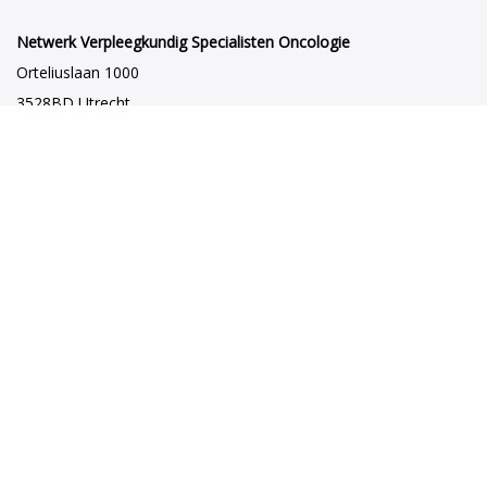
Netwerk Verpleegkundig Specialisten Oncologie
Orteliuslaan 1000
3528BD Utrecht
netwerkvsoncologie@venvn.nl