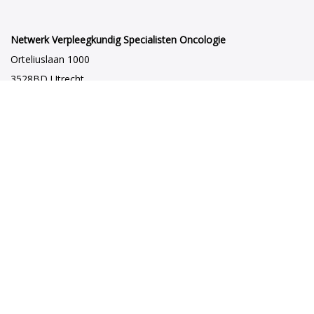
Netwerk Verpleegkundig Specialisten Oncologie
Orteliuslaan 1000
3528BD Utrecht
netwerkvsoncologie@venvn.nl