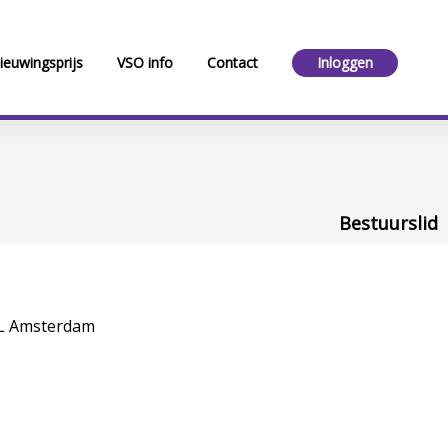
ieuwingsprijs
VSO info
Contact
Inloggen
Bestuurslid
VL Amsterdam