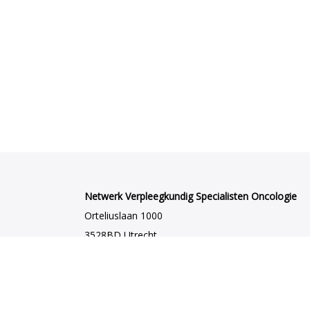
Netwerk Verpleegkundig Specialisten Oncologie
Orteliuslaan 1000
3528BD Utrecht
netwerkvsoncologie@venvn.nl