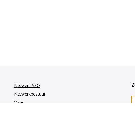
Z
Netwerk VSO
Netwerkbestuur
Visie
Vakgroepen
GE-oncologie
Gynaecologie-oncologie