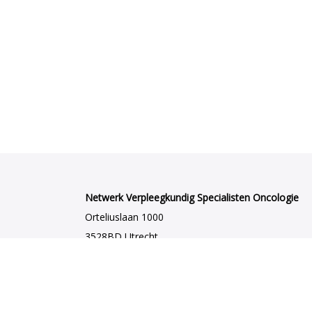
Netwerk Verpleegkundig Specialisten Oncologie
Orteliuslaan 1000
3528BD Utrecht
netwerkvsoncologie@venvn.nl