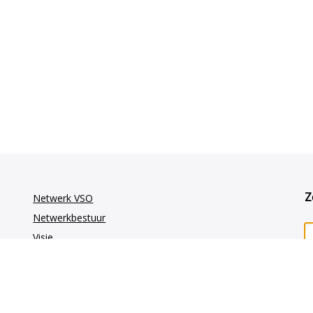
Z
Netwerk VSO
Netwerkbestuur
Visie
Vakgroepen
GE-oncologie
Gynaecologie-oncologie