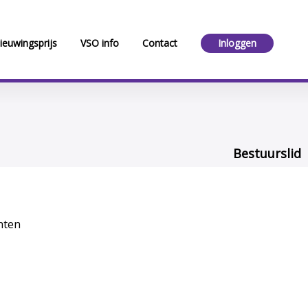
ieuwingsprijs
VSO info
Contact
Inloggen
Bestuurslid
hten