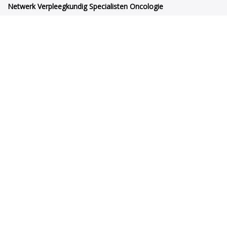
Netwerk Verpleegkundig Specialisten Oncologie
Orteliuslaan 1000
3528BD Utrecht
netwerkvsoncologie@venvn.nl
Netwerk VSO