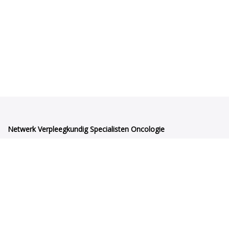
Netwerk Verpleegkundig Specialisten Oncologie
Orteliuslaan 1000
3528BD Utrecht
netwerkvsoncologie@venvn.nl