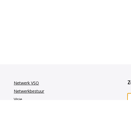
Z
Netwerk VSO
Netwerkbestuur
Visie
Vakgroepen
GE-oncologie
Gynaecologie-oncologie