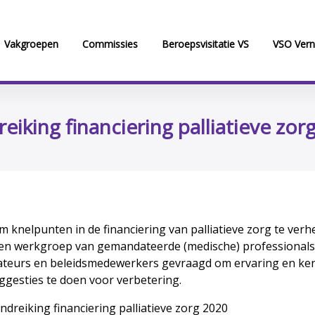
Vakgroepen
Commissies
Beroepsvisitatie VS
VSO Vern
eiking financiering palliatieve zor
m knelpunten in de financiering van palliatieve zorg te verh
een werkgroep van gemandateerde (medische) professionals
ateurs en beleidsmedewerkers gevraagd om ervaring en kenn
ggesties te doen voor verbetering.
dreiking financiering palliatieve zorg 2020