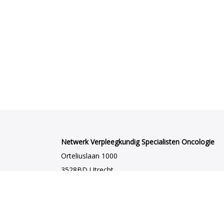
Netwerk Verpleegkundig Specialisten Oncologie
Orteliuslaan 1000
3528BD Utrecht
netwerkvsoncologie@venvn.nl