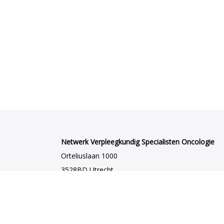
Netwerk Verpleegkundig Specialisten Oncologie
Orteliuslaan 1000
3528BD Utrecht
netwerkvsoncologie@venvn.nl