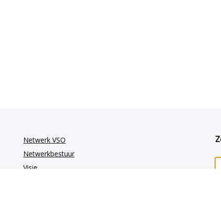
Z
Netwerk VSO
Netwerkbestuur
Visie
Vakgroepen
GE-oncologie
Gynaecologie-oncologie