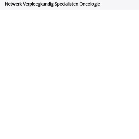
Netwerk Verpleegkundig Specialisten Oncologie
Orteliuslaan 1000
3528BD Utrecht
netwerkvsoncologie@venvn.nl
Netwerk VSO