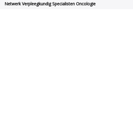
Netwerk Verpleegkundig Specialisten Oncologie
Orteliuslaan 1000
3528BD Utrecht
netwerkvsoncologie@venvn.nl
Netwerk VSO