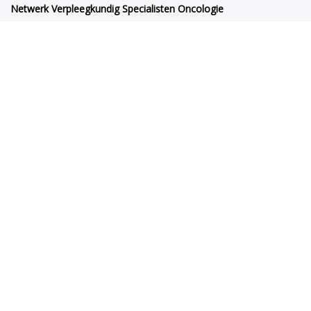
Netwerk Verpleegkundig Specialisten Oncologie
Orteliuslaan 1000
3528BD Utrecht
netwerkvsoncologie@venvn.nl
Netwerk VSO