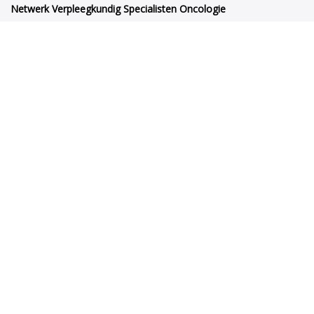
Netwerk Verpleegkundig Specialisten Oncologie
Orteliuslaan 1000
3528BD Utrecht
netwerkvsoncologie@venvn.nl
Netwerk VSO