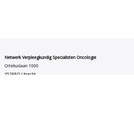
Netwerk Verpleegkundig Specialisten Oncologie
Orteliuslaan 1000
3528BD Utrecht
netwerkvsoncologie@venvn.nl