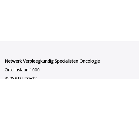
Netwerk Verpleegkundig Specialisten Oncologie
Orteliuslaan 1000
3528BD Utrecht
netwerkvsoncologie@venvn.nl