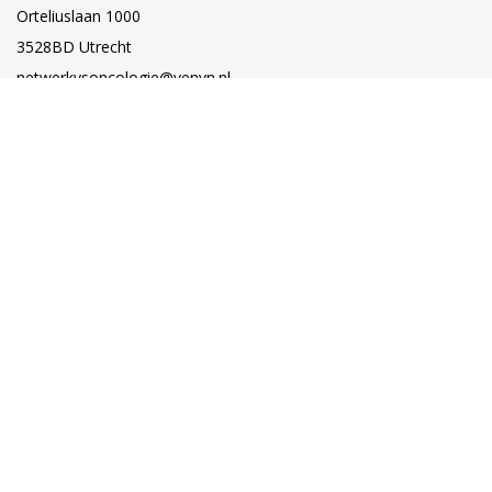
Orteliuslaan 1000
3528BD Utrecht
netwerkvsoncologie@venvn.nl
Netwerk VSO
Netwerkbestuur