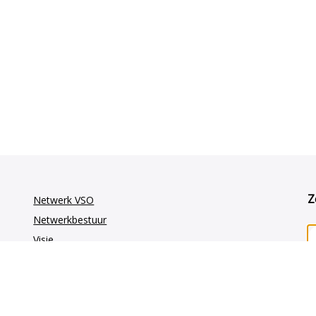
Z
Netwerk VSO
Netwerkbestuur
Visie
Vakgroepen
GE-oncologie
Gynaecologie-oncologie