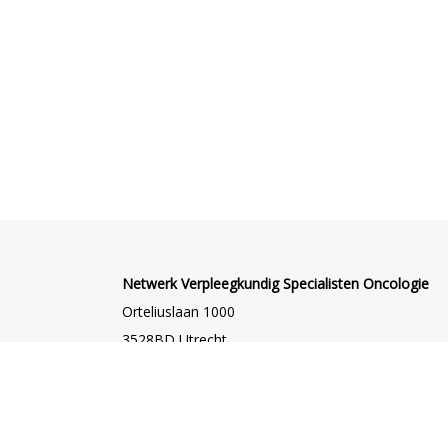
Netwerk Verpleegkundig Specialisten Oncologie
Orteliuslaan 1000
3528BD Utrecht
netwerkvsoncologie@venvn.nl