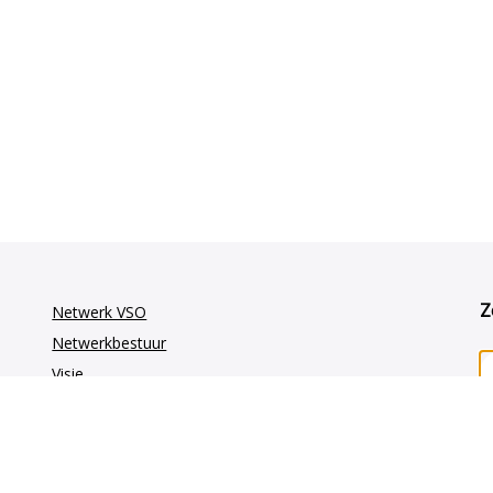
Z
Netwerk VSO
Netwerkbestuur
Visie
Vakgroepen
GE-oncologie
Gynaecologie-oncologie