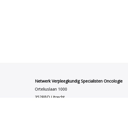
Netwerk Verpleegkundig Specialisten Oncologie
Orteliuslaan 1000
3528BD Utrecht
netwerkvsoncologie@venvn.nl