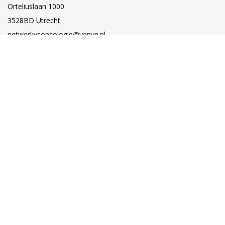
Orteliuslaan 1000
3528BD Utrecht
netwerkvsoncologie@venvn.nl
Netwerk VSO
Netwerkbestuur